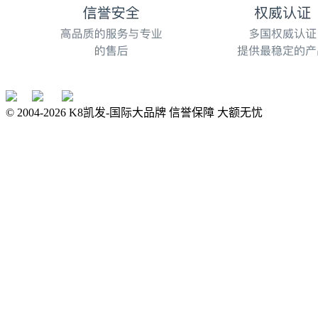
© 2004-
2026
K8凯发-国际大品牌 信誉保障 大额无忧