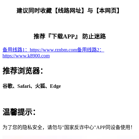
建议同时收藏【线路网址】与【本网页】
推荐『下载APP』 防止迷路
备用线路
1
：
https://www.rznbm.com
备用线路
2
：
https://www.k8900.com
推荐浏览器：
谷歌、Safari、火狐、Edge
温馨提示：
为了您的隐私安全，请勿与"国家反诈中心"APP同设备使用！