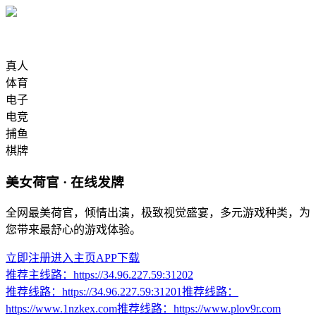
真人
体育
电子
电竞
捕鱼
棋牌
美女荷官 · 在线发牌
全网最美荷官，倾情出演，极致视觉盛宴，多元游戏种类，为
您带来最舒心的游戏体验。
立即注册
进入主页
APP下载
推荐主线路：
https://34.96.227.59:31202
推荐线路：
https://34.96.227.59:31201
推荐线路：
https://www.1nzkex.com
推荐线路：
https://www.plov9r.com