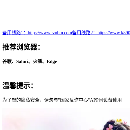
备用线路
1
：
https://www.rznbm.com
备用线路
2
：
https://www.k89
推荐浏览器：
谷歌、Safari、火狐、Edge
温馨提示：
为了您的隐私安全，请勿与"国家反诈中心"APP同设备使用！