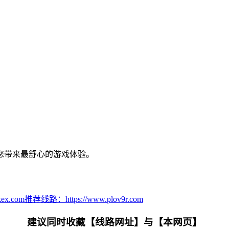
您带来最舒心的游戏体验。
kex.com
推荐线路：
https://www.plov9r.com
建议同时收藏【线路网址】与【本网页】